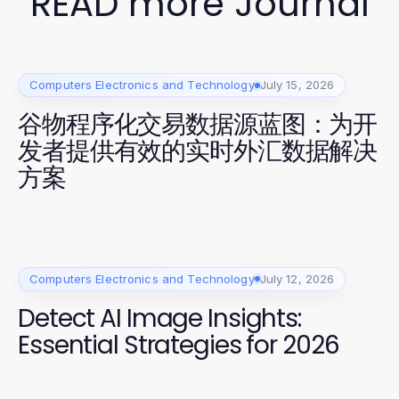
READ more Journal
Computers Electronics and Technology
July 15, 2026
谷物程序化交易数据源蓝图：为开
发者提供有效的实时外汇数据解决
方案
Computers Electronics and Technology
July 12, 2026
Detect AI Image Insights:
Essential Strategies for 2026