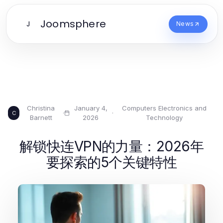
Joomsphere
J
News
Christina
January 4,
Computers Electronics and
·
·
C
Barnett
2026
Technology
解锁快连VPN的力量：2026年
要探索的5个关键特性